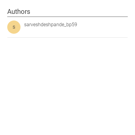
Authors
sarveshdeshpande_bp59
S