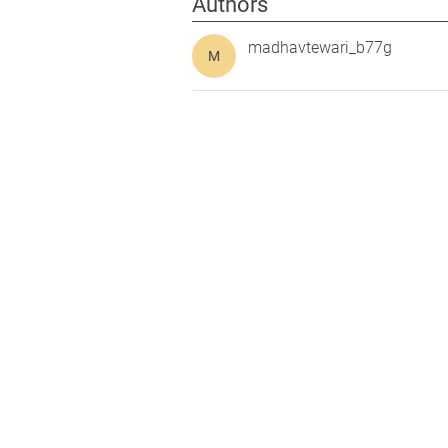
Authors
madhavtewari_b77g
M