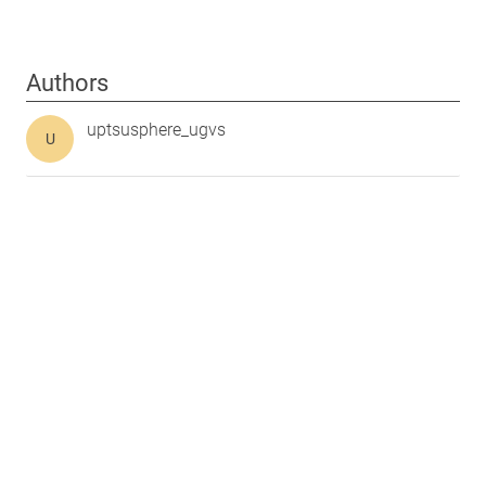
Authors
uptsusphere_ugvs
U