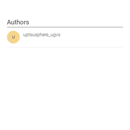
Authors
uptsusphere_ugvs
U