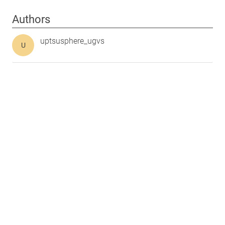
Authors
uptsusphere_ugvs
U