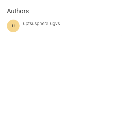
Authors
uptsusphere_ugvs
U