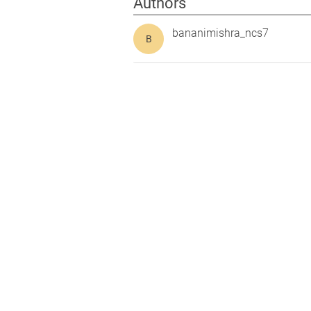
Authors
bananimishra_ncs7
B