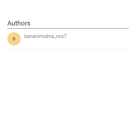
Authors
bananimishra_ncs7
B