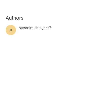
Authors
bananimishra_ncs7
B