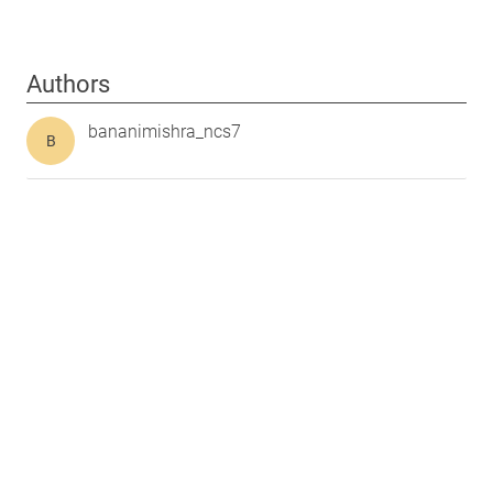
Authors
bananimishra_ncs7
B