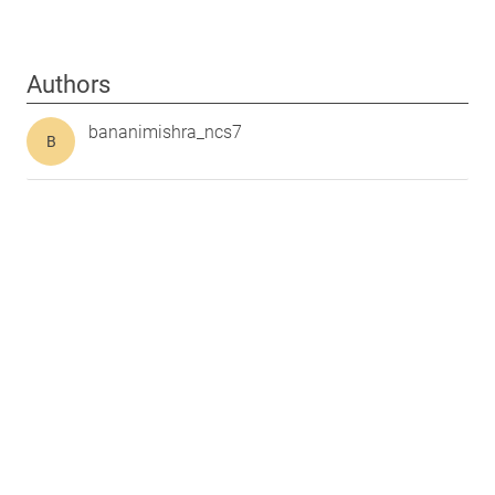
Authors
bananimishra_ncs7
B