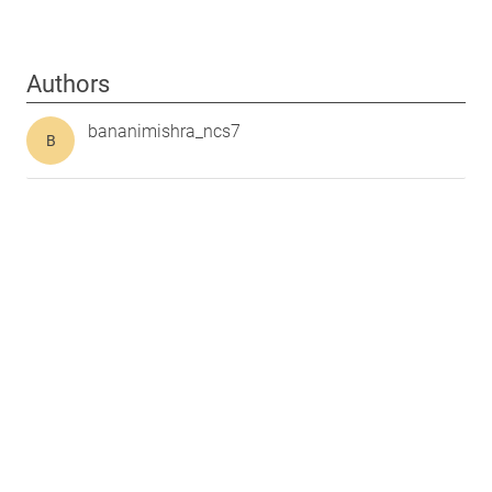
Authors
bananimishra_ncs7
B