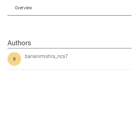
Overview
Authors
bananimishra_ncs7
B