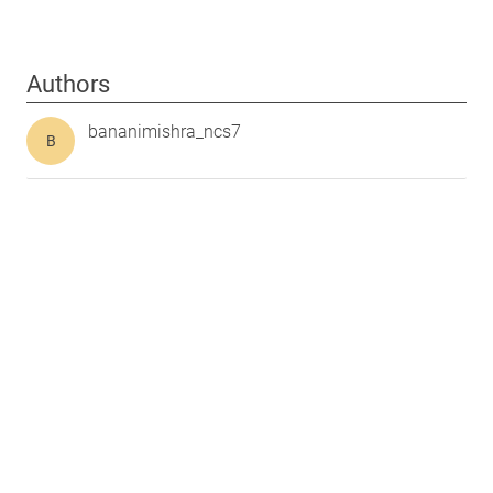
Authors
bananimishra_ncs7
B