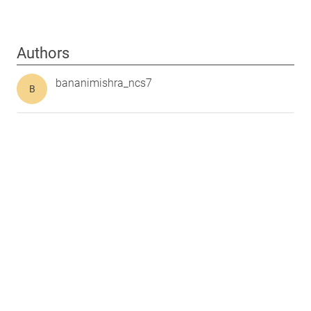
Authors
bananimishra_ncs7
B