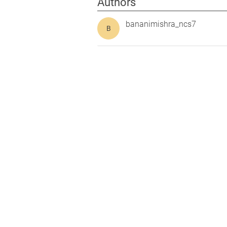
Authors
bananimishra_ncs7
B