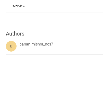
Overview
Authors
bananimishra_ncs7
B