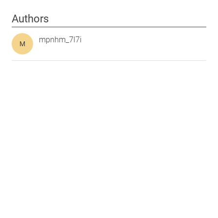
Authors
mpnhm_7l7i
M